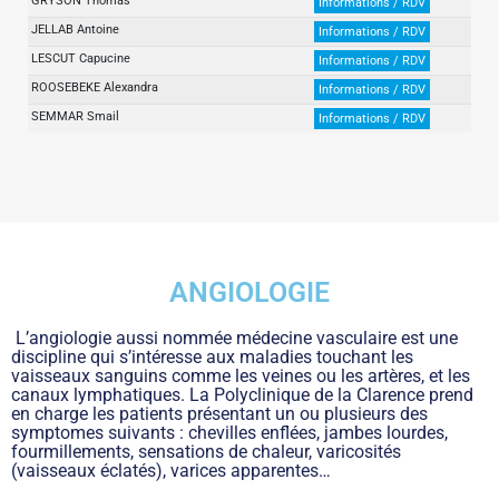
GRYSON Thomas
Informations / RDV
JELLAB Antoine
Informations / RDV
LESCUT Capucine
Informations / RDV
ROOSEBEKE Alexandra
Informations / RDV
SEMMAR Smail
Informations / RDV
ANGIOLOGIE
L’angiologie aussi nommée médecine vasculaire est une
discipline qui s’intéresse aux maladies touchant les
vaisseaux sanguins comme les veines ou les artères, et les
canaux lymphatiques. La Polyclinique de la Clarence prend
en charge les patients présentant un ou plusieurs des
symptomes suivants : chevilles enflées, jambes lourdes,
fourmillements, sensations de chaleur, varicosités
(vaisseaux éclatés), varices apparentes…